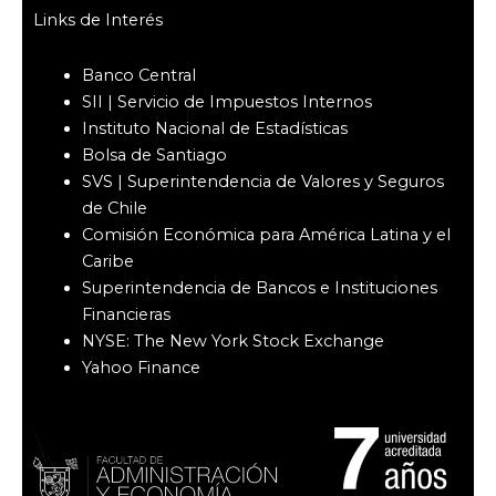
t
k
a
e
Links de Interés
g
d
r
i
a
n
Banco Central
m
SII | Servicio de Impuestos Internos
Instituto Nacional de Estadísticas
Bolsa de Santiago
SVS | Superintendencia de Valores y Seguros
de Chile
Comisión Económica para América Latina y el
Caribe
Superintendencia de Bancos e Instituciones
Financieras
NYSE: The New York Stock Exchange
Yahoo Finance