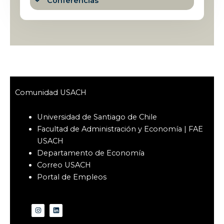
Conferencias
Comunidad USACH
Universidad de Santiago de Chile
Facultad de Administración y Economía | FAE
USACH
Departamento de Economía
Correo USACH
Portal de Empleos
I
L
n
i
s
n